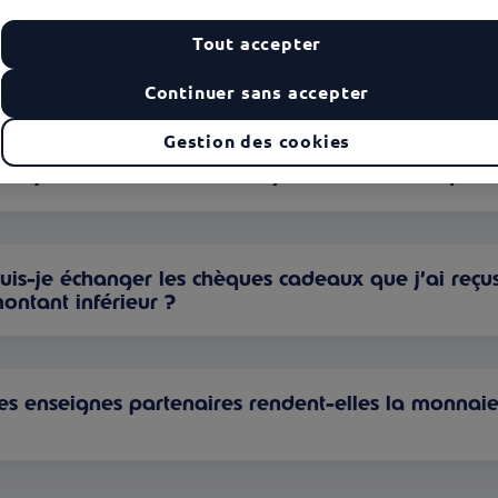
02
03
Kadéos
Kadéos Infini
Tout accepter
Modifier
Modifier
Continuer sans accepter
Gestion des cookies
uis-je faire des achats en ligne avec mes chèque
uis-je échanger les chèques cadeaux que j’ai reçu
ontant inférieur ?
es enseignes partenaires rendent-elles la monnai