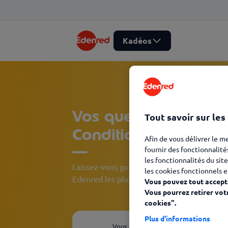
Kadéos
Vos questions Utilis
Tout savoir sur les
Conditions d'utilisati
Afin de vous délivrer le m
fournir des fonctionnalité
les fonctionnalités du site
Laissez-vous guider et découvrez, en quelqu
les cookies fonctionnels e
Edenred les plus adaptées à votre besoin.
Vous pouvez tout accepte
Vous pourrez retirer vot
cookies".
Plus d'informations
Vous êtes