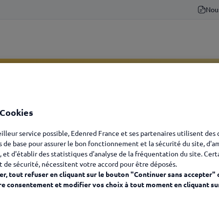
Nou
ateur Kadéos -
 Cookies
on
eilleur service possible, Edenred France et ses partenaires utilisent des
s de base pour assurer le bon fonctionnement et la sécurité du site, d'a
, et d'établir des statistiques d'analyse de la fréquentation du site. Cer
es clics, les solutions
t de sécurité, nécessitent votre accord pour être déposés.
r, tout refuser en cliquant sur le bouton "Continuer sans accepter" 
re consentement et modifier vos choix à tout moment en cliquant su
Votre solution
Votre produit