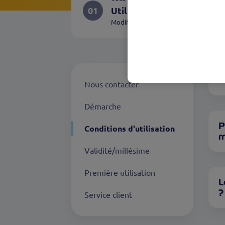
01
Utilisateur
Modifier
P
Nous contacter
Démarche
P
Conditions d'utilisation
m
Validité/millésime
Première utilisation
L
?
Service client