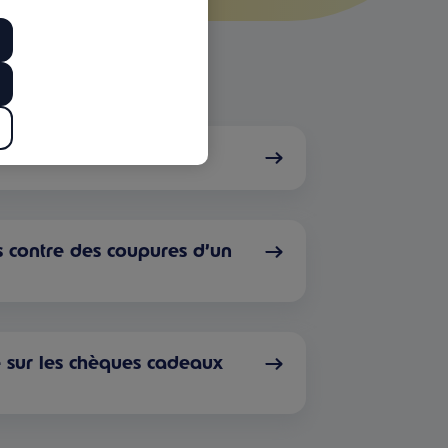
s cadeaux Kadéos ?
s contre des coupures d’un
e sur les chèques cadeaux