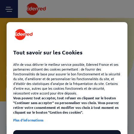
Vos questions Utilisateur
Kadéos - Nous contacter
Tout savoir sur les Cookies
Afin de vous délivrer le meilleur service possible, Edenred France et ses
Laissez-vous guider et découvrez, en quelques clics, les
partenaires utilisent des cookies permettant : de fournir des
fonctionnalités de base pour assurer le bon fonctionnement et la sécurité
solutions Edenred les plus adaptées à votre besoin.
du site, d'améliorer et de personnaliser les fonctionnalités du site, et
d'établir des statistiques d'analyse de la fréquentation du site. Certains
d'entre eux, autres que les cookies fonctionnels et de sécurité,
nécessitent votre accord pour être déposés.
Vous pouvez tout accepter, tout refuser en cliquant sur le bouton
Votre FAQ
04
"Continuer sans accepter" ou personnaliser vos choix. Vous pourrez
Retour
retirer votre consentement et modifier vos choix à tout moment en
cliquant sur le bouton "Gestion des cookies".
Plus d'informations
Notre FAQ
Nous contacter