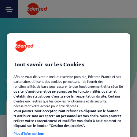
Vos questions Utilisateur
Ticket Restaurant - Carte
Bloquée / Expirée
Tout savoir sur les Cookies
Afin de vous délivrer le meilleur service possible, Edenred France et ses
Laissez-vous guider et découvrez, en quelques clics, les
partenaires utilisent des cookies permettant : de fournir des
fonctionnalités de base pour assurer le bon fonctionnement et la sécurité
solutions Edenred les plus adaptées à votre besoin.
du site, d'améliorer et de personnaliser les fonctionnalités du site, et
d'établir des statistiques d'analyse de la fréquentation du site. Certains
d'entre eux, autres que les cookies fonctionnels et de sécurité,
nécessitent votre accord pour être déposés.
Vous pouvez tout accepter, tout refuser en cliquant sur le bouton
Votre FAQ
03
"Continuer sans accepter" ou personnaliser vos choix. Vous pourrez
Retour
retirer votre consentement et modifier vos choix à tout moment en
cliquant sur le bouton "Gestion des cookies".
Plus d'informations