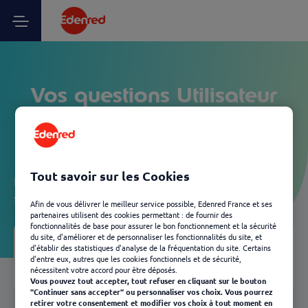
Vos questions Utilisateur
Ticket Restaurant - Solde /
Transactions
Tout savoir sur les Cookies
Laissez-vous guider et découvrez, en quelques clics, les
solutions Edenred les plus adaptées à votre besoin.
Afin de vous délivrer le meilleur service possible, Edenred France et ses
partenaires utilisent des cookies permettant : de fournir des
fonctionnalités de base pour assurer le bon fonctionnement et la sécurité
du site, d'améliorer et de personnaliser les fonctionnalités du site, et
d'établir des statistiques d'analyse de la fréquentation du site. Certains
Votre FAQ
03
d'entre eux, autres que les cookies fonctionnels et de sécurité,
Retour
nécessitent votre accord pour être déposés.
Vous pouvez tout accepter, tout refuser en cliquant sur le bouton
"Continuer sans accepter" ou personnaliser vos choix. Vous pourrez
retirer votre consentement et modifier vos choix à tout moment en