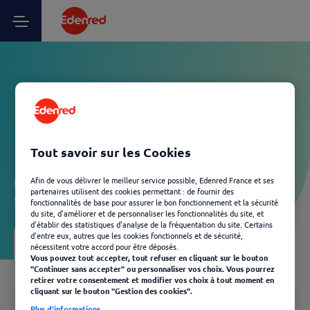
Vos questions Utilisateur
Ticket Restaurant - Durée
de validité
Tout savoir sur les Cookies
Afin de vous délivrer le meilleur service possible, Edenred France et ses
Laissez-vous guider et découvrez, en quelques clics, les
partenaires utilisent des cookies permettant : de fournir des
solutions Edenred les plus adaptées à votre besoin.
fonctionnalités de base pour assurer le bon fonctionnement et la sécurité
du site, d'améliorer et de personnaliser les fonctionnalités du site, et
d'établir des statistiques d'analyse de la fréquentation du site. Certains
d'entre eux, autres que les cookies fonctionnels et de sécurité,
nécessitent votre accord pour être déposés.
Votre FAQ
03
Vous pouvez tout accepter, tout refuser en cliquant sur le bouton
"Continuer sans accepter" ou personnaliser vos choix. Vous pourrez
Retour
retirer votre consentement et modifier vos choix à tout moment en
cliquant sur le bouton "Gestion des cookies".
Plus d'informations