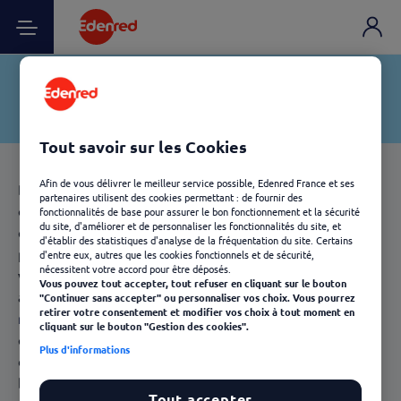
Tout savoir sur les Cookies
Afin de vous délivrer le meilleur service possible, Edenred France et ses
Destinée aux équipes commerciales internes, une
partenaires utilisent des cookies permettant : de fournir des
opération de
motivation
commerciale vise une cible à
fonctionnalités de base pour assurer le bon fonctionnement et la sécurité
du site, d'améliorer et de personnaliser les fonctionnalités du site, et
qui l’on attribue des objectifs spécifiques, sur une
d'établir des statistiques d'analyse de la fréquentation du site. Certains
période donnée. Chaque participant doit améliorer ses
d'entre eux, autres que les cookies fonctionnels et de sécurité,
nécessitent votre accord pour être déposés.
ventes, augmenter son chiffre d’affaires… pour
Vous pouvez tout accepter, tout refuser en cliquant sur le bouton
atteindre son objectif avec, à la clé, différents types de
"Continuer sans accepter" ou personnaliser vos choix. Vous pourrez
retirer votre consentement et modifier vos choix à tout moment en
récompenses
à gagner. Une opération de motivation
cliquant sur le bouton "Gestion des cookies".
commerciale peut accompagner une période forte ou le
Plus d'informations
déploiement d’un nouveau produit, la promotion de
bonnes pratiques, etc.
Tout accepter