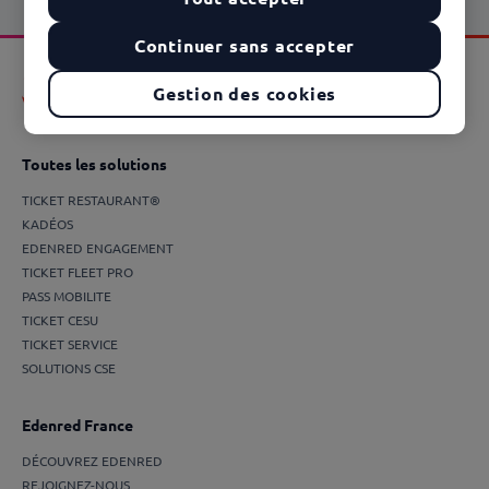
Continuer sans accepter
Gestion des cookies
Toutes les solutions
TICKET RESTAURANT®
KADÉOS
EDENRED ENGAGEMENT
TICKET FLEET PRO
PASS MOBILITE
TICKET CESU
TICKET SERVICE
SOLUTIONS CSE
Edenred France
DÉCOUVREZ EDENRED
REJOIGNEZ-NOUS