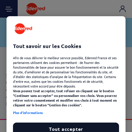
Tout savoir sur les Cookies
Afin de vous délivrer le meilleur service possible, Edenred France et ses
partenaires utilisent des cookies permettant : de fournir des
fonctionnalités de base pour assurer le bon fonctionnement et la sécurité
du site, d'améliorer et de personnaliser les fonctionnalités du site, et
Simplifiez les
déplacements
de vos collaborateurs
d'établir des statistiques d'analyse de la fréquentation du site. Certains
Optimisez vos frais de carburant et simplifiez les
d'entre eux, autres que les cookies fonctionnels et de sécurité,
nécessitent votre accord pour être déposés.
déplacements de vos collaborateurs avec la
carte
Vous pouvez tout accepter, tout refuser en cliquant sur le bouton
carburant multi-enseignes. 3 200
stations
partout en
"Continuer sans accepter" ou personnaliser vos choix. Vous pourrez
retirer votre consentement et modifier vos choix à tout moment en
France dont 1 800 stations prix bas*.
cliquant sur le bouton "Gestion des cookies".
Plus d'informations
Tout accepter