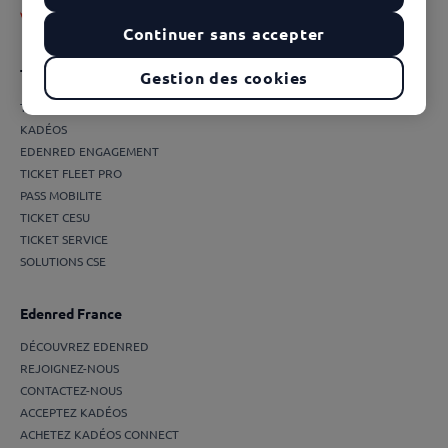
Continuer sans accepter
Toutes les solutions
Gestion des cookies
TICKET RESTAURANT®
KADÉOS
EDENRED ENGAGEMENT
TICKET FLEET PRO
PASS MOBILITE
TICKET CESU
TICKET SERVICE
SOLUTIONS CSE
Edenred France
DÉCOUVREZ EDENRED
REJOIGNEZ-NOUS
CONTACTEZ-NOUS
ACCEPTEZ KADÉOS
ACHETEZ KADÉOS CONNECT