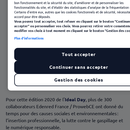
bon fonctionnement et la sécurité du site, d'améliorer et de personnaliser les
fonctionnalités du site, et d'établir des statistiques d'analyse de la fréquentation 
Certains d'entre eux, autres que les cookies fonctionnels et de sécurité, nécessit
accord pour être déposés.
Vous pouvez tout accepter, tout refuser en cliquant sur le bouton "Continue
accepter" ou personnaliser vos choix. Vous pourrez retirer votre consentem
modifier vos choix à tout moment en cliquant sur le bouton "Gestion des coo
Plus d'informations
Tout accepter
Continuer sans accepter
23 janvier 2025
Gestion des cookies
Pour cette édition 2020 de l'
Ideal Day
, plus de 300
collaborateurs Edenred France / ProwebCE ont donné du
temps pour des causes sociales et environnementales :
l’insertion professionnelle, la lutte contre le gaspillage et
le numérique responsable.