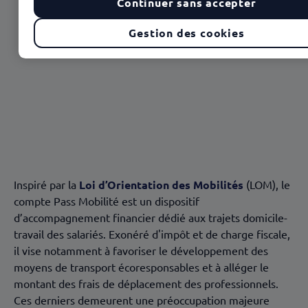
Continuer sans accepter
Gestion des cookies
Sommaire
D’importantes dépenses pour se rendre au travail
Pass Mobilité pour alléger les frais en carburant
Pass Mobilité encourage le développement des
mobilités douces
Inspiré par la
Loi d’Orientation des Mobilités
(LOM), le
compte Pass Mobilité est un dispositif
d’accompagnement financier dédié aux trajets domicile-
travail des salariés. Exonéré d'impôt et de charge fiscale,
il vise notamment à favoriser le développement des
moyens de transport écoresponsables et à alléger le
montant des frais de déplacement des professionnels.
Ces derniers demeurent une préoccupation majeure