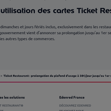
tilisation des cartes Ticket Re
 dimanches et jours fériés inclus, exclusivement dans les restau
 gouvernement vient d'annoncer sa prolongation jusqu'au 1er 
 les autres types de commerces.
Ticket Restaurant : prolongation du plafond d'usage à 38€/jour jusqu'au 1er
s les solutions
Edenred France
ET RESTAURANT®
DÉCOUVREZ EDENRED
OS
REJOIGNEZ-NOUS