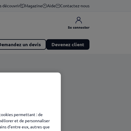
s découvrir
Magazine
Aide
Contactez-nous
Se connecter
Demandez un devis
Devenez client
 cookies permettant : de
méliorer et de personnaliser
tains d'entre eux, autres que