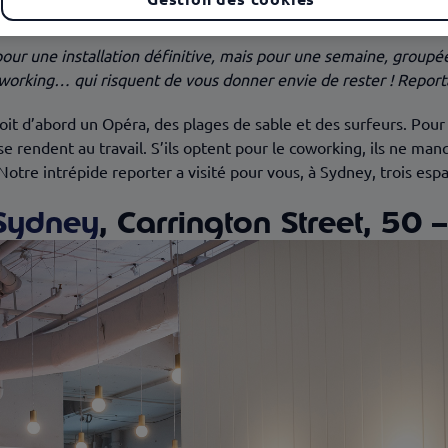
s pour une installation définitive, mais pour une semaine, grou
working… qui risquent de vous donner envie de rester ! Reportag
t d’abord un Opéra, des plages de sable et des surfeurs. Pour 
s se rendent au travail. S’ils optent pour le coworking, ils ne ma
tre intrépide reporter a visité pour vous, à Sydney, trois espa
 Sydney
, Carrington Street, 50