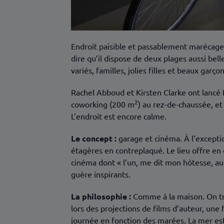
Endroit paisible et passablement marécageux
dire qu’il dispose de deux plages aussi bel
variés, familles, jolies filles et beaux garç
Rachel Abboud et Kirsten Clarke ont lancé
2
coworking (200 m
) au rez-de-chaussée, et
L’endroit est encore calme.
Le concept :
garage et cinéma. À l’exception
étagères en contreplaqué. Le lieu offre en 
cinéma dont « l’un, me dit mon hôtesse, au
guère inspirants.
La philosophie :
Comme à la maison. On tra
lors des projections de films d’auteur, une 
journée en fonction des marées. La mer est