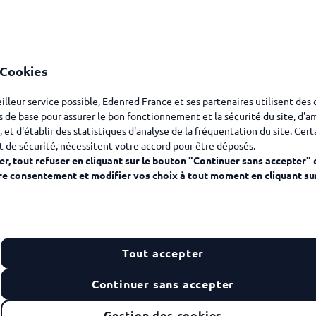
 Cookies
eilleur service possible, Edenred France et ses partenaires utilisent des
s de base pour assurer le bon fonctionnement et la sécurité du site, d'a
, et d'établir des statistiques d'analyse de la fréquentation du site. Cer
t de sécurité, nécessitent votre accord pour être déposés.
r, tout refuser en cliquant sur le bouton "Continuer sans accepter" 
re consentement et modifier vos choix à tout moment en cliquant su
on Street, 50 – CBD – Sydney
Tout accepter
mar Parade, Freshwater
Continuer sans accepter
treet, Lavender Bay
Gestion des cookies