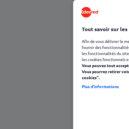
23 janvier 2025
Tout savoir sur les
Afin de vous délivrer le m
fournir des fonctionnalité
les fonctionnalités du site
les cookies fonctionnels e
Vous pouvez tout accepte
Vous pourrez retirer vot
cookies".
Sommaire
Plus d'informations
Au bureau : Gravity Sydney, Carringt
À la plage : Pigeon’s House, 46 Palo
À l’usine : Work Inc., 9 Middlemiss S