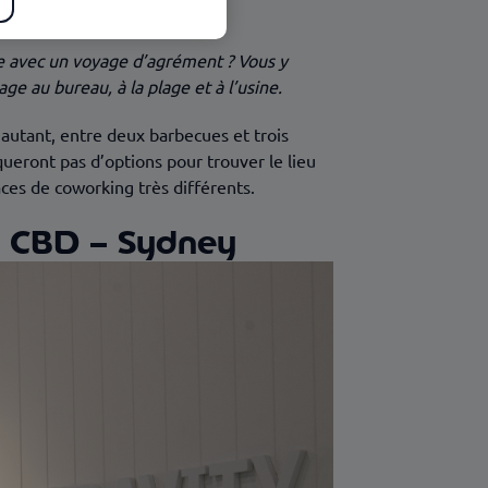
pée avec un voyage d’agrément ? Vous y
e au bureau, à la plage et à l’usine.
autant, entre deux barbecues et trois
nqueront pas d’options pour trouver le lieu
ces de coworking très différents.
 – CBD – Sydney