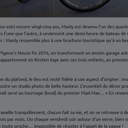
 voici encore vingt-cinq ans, Manly est devenu l’un des quartie
les l’une que l’autre, à seulement une demi-heure de bateau de 
ons : Manly ressemble plus à une brochure touristique qu’à un lieu
 Pigeon’s House fin 2016, en transformant un ancien garage aut
 appartement où Kirsten loge avec ses trois enfants, au premier
 du plafond, le lieu est resté fidèle à son aspect d’origine : m
outre un studio photo de belle hauteur. L’essentiel du décor pr
rait servi au tournage (local) du premier Mad Max… » En revanc
vaille tranquillement, chacun fait sa vie, et on se retrouve 
fois par mois. Ou chaque vendredi soir autour d’un verre, bien s
 toute proche… impossible de résister à l’appel de la vague !