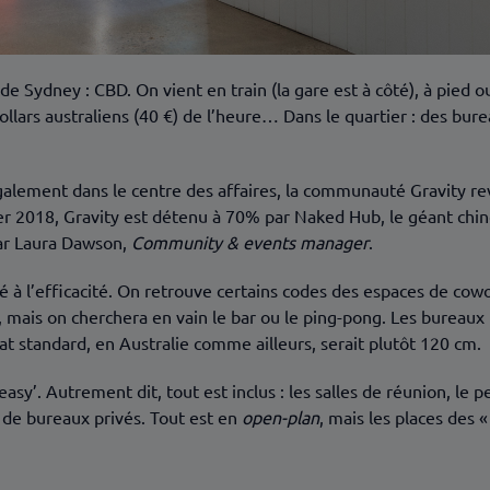
s de Sydney : CBD. On vient en train (la gare est à côté), à pied
dollars australiens (40 €) de l’heure… Dans le quartier : des bure
galement dans le centre des affaires, la communauté Gravity 
er 2018, Gravity est détenu à 70% par Naked Hub, le géant chin
 par Laura Dawson,
Community & events manager
.
ité à l’efficacité. On retrouve certains codes des espaces de co
, mais on cherchera en vain le bar ou le ping-pong. Les bureaux 
t standard, en Australie comme ailleurs, serait plutôt 120 cm.
y’. Autrement dit, tout est inclus : les salles de réunion, le pe
s de bureaux privés. Tout est en
open-plan
, mais les places des 