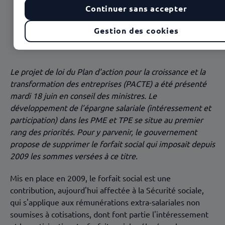
Continuer sans accepter
Développer le partage de la valeur ajoutée avec les
Gestion des cookies
salariés
Plus simple et plus intéressant
Un accueil favorable, en attendant la loi
Le projet de loi du Plan d'action pour la croissance et la
transformation des entreprises (PACTE) a été présenté
mardi 18 juin en conseil des ministres. Le
développement de l’épargne salariale (intéressement et
participation) dans les PME et TPE se situe au premier
rang des priorités. Pour y parvenir, le gouvernement
propose de supprimer le forfait social qui imposait depuis
2009 les sommes versées à ce titre.
Mis en place en 2009, le forfait social est une
contribution, aujourd'hui affectée à la Sécurité sociale,
qui s'applique aux rémunérations extra-salariales non
soumises à cotisations, dont font partie l'intéressement