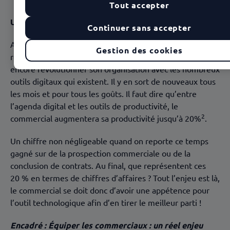
Tout accepter
Une organisation optimale
Continuer sans accepter
Agendas papier, stabilos et fiches cartonnées ont été
Gestion des cookies
relégués au second plan. Le commercial a pu et peut
encore révolutionner son organisation avec les nombreux
outils digitaux qui existent. Il y en sort de nouveaux tous
les mois et pour tous les goûts. Il faut dire qu’entre
l’agenda digital et les outils de productivité, le
2
commercial augmentera sa productivité jusqu’à 20%
.
Un chiffre non négligeable quand on reporte ce temps
gagné sur de la prospection commerciale ou de la
conclusion de contrats. Au final, que représentent ces
20 % en termes de chiffres d’affaires ? Tout l’enjeu est là,
le commercial se doit donc d’avoir une appétence pour
l’outil technologique afin d’en tirer le meilleur parti !
Encadré : Équiper les commerciaux : un réel enjeu