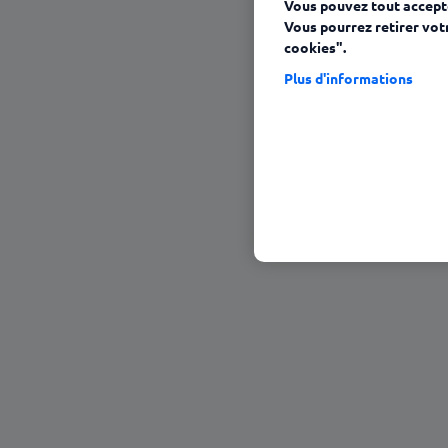
Vous pouvez tout accepte
12 août 2025
Vous pourrez retirer vot
cookies".
Plus d'informations
Sommaire
La fin des clones a sonné
Les mad skills prennent du galon