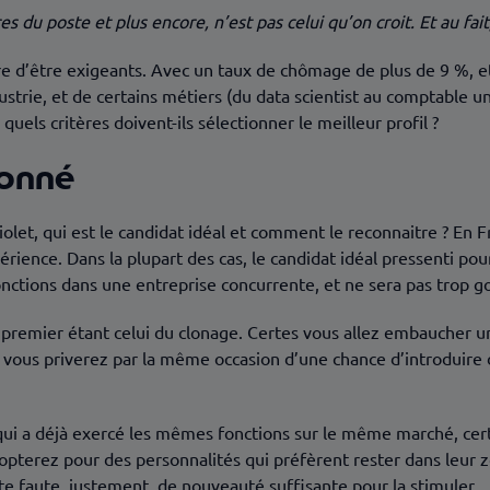
es du poste et plus encore, n’est pas celui qu’on croit. Et au fait
 d’être exigeants. Avec un taux de chômage de plus de 9 %, et 
ustrie, et de certains métiers (du data scientist au comptable 
uels critères doivent-ils sélectionner le meilleur profil ?
sonné
olet, qui est le candidat idéal et comment le reconnaitre ? En Fr
ience. Dans la plupart des cas, le candidat idéal pressenti pour
nctions dans une entreprise concurrente, et ne sera pas trop g
le premier étant celui du clonage. Certes vous allez embaucher u
vous priverez par la même occasion d’une chance d’introduire de
 qui a déjà exercé les mêmes fonctions sur le même marché, cert
opterez pour des personnalités qui préfèrent rester dans leur 
te faute, justement, de nouveauté suffisante pour la stimuler