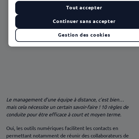
Tout accepter
2 - Fixer des objectifs clairs
3 – Sélectionner les participants
Continuer sans accepter
4 - Instaurer un climat de confiance
Gestion des cookies
5 – Etre crédible
6 – Impliquer tout le monde dans les discussions
7 – Conserver des liens individuels
8 - Sélectionner les bons outils
9 - Privilégier des réunions courtes
10 – Sortir du virtuel
Le management d’une équipe à distance, c’est bien…
mais cela nécessite un certain savoir-faire ! 10 règles de
conduite pour être efficace à court et moyen terme.
Oui, les outils numériques facilitent les contacts en
permettant notamment de réunir des collaborateurs de