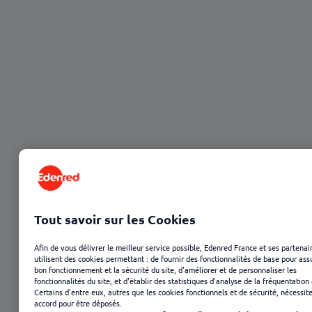
Sommaire
Entretien annuel d'évaluation (EAE) : qu'est-ce que
c'est ?
L'entretien annuel d'évaluation est-il obligatoire ?
Quelle est la différence entre un entretien
professionnel et un entretien annuel ?
Tout savoir sur les Cookies
Quels sont les objectifs d'un entretien annuel
Afin de vous délivrer le meilleur service possible, Edenred France et ses partenai
d'évaluation ?
utilisent des cookies permettant : de fournir des fonctionnalités de base pour ass
bon fonctionnement et la sécurité du site, d'améliorer et de personnaliser les
Comment préparer un entretien annuel
fonctionnalités du site, et d'établir des statistiques d'analyse de la fréquentation 
Certains d'entre eux, autres que les cookies fonctionnels et de sécurité, nécessit
d'évaluation ?
accord pour être déposés.