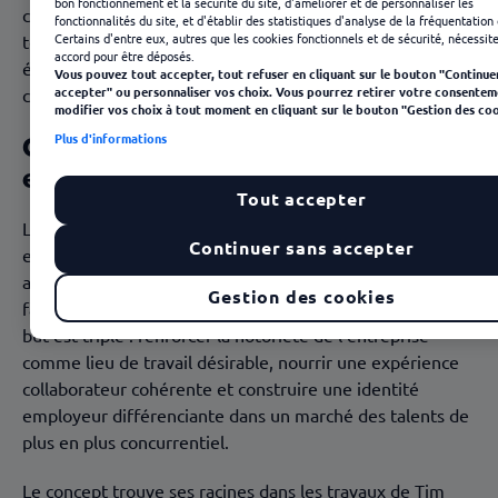
bon fonctionnement et la sécurité du site, d'améliorer et de personnaliser les
concrètes. Cet article vous propose une clarification
fonctionnalités du site, et d'établir des statistiques d'analyse de la fréquentation 
Certains d'entre eux, autres que les cookies fonctionnels et de sécurité, nécessit
terminologique complète, des cadres opérationnels
accord pour être déposés.
éprouvés et un plan d'actions pas à pas adapté aux PME
Vous pouvez tout accepter, tout refuser en cliquant sur le bouton "Continue
accepter" ou personnaliser vos choix. Vous pourrez retirer votre consentem
comme aux ETI.
modifier vos choix à tout moment en cliquant sur le bouton "Gestion des coo
Qu'est-ce que la marque
Plus d'informations
employeur ? Définition et origines
Tout accepter
La marque employeur désigne l'ensemble des attributs
Continuer sans accepter
et des valeurs qu'une organisation met en avant pour
attirer des candidats, engager ses collaborateurs et
Gestion des cookies
favoriser la fidélisation des talents sur le long terme. Son
but est triple : renforcer la notoriété de l'entreprise
comme lieu de travail désirable, nourrir une expérience
collaborateur cohérente et construire une identité
employeur différenciante dans un marché des talents de
plus en plus concurrentiel.
Le concept trouve ses racines dans les travaux de Tim