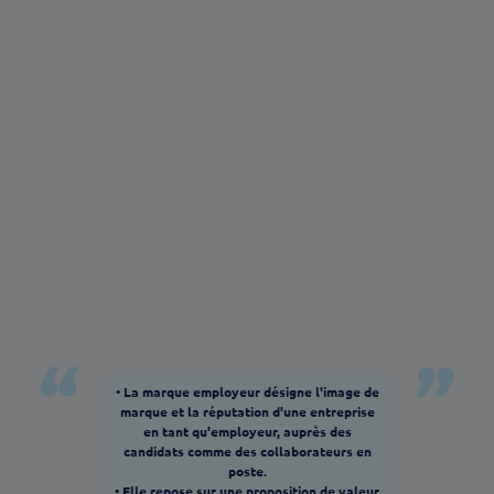
Quels sont les cadres clés de la marque employeur
?
Quel est le lien entre marque employeur,
recrutement et fidélisation ?
Comment construire sa marque employeur étape
par étape ?
Quelles sont les meilleures marques employeur et
pourquoi ?
Ce qu'il faut retenir sur la marque employeur
• La marque employeur désigne l'image de
marque et la réputation d'une entreprise
en tant qu'employeur, auprès des
candidats comme des collaborateurs en
poste.
• Elle repose sur une proposition de valeur