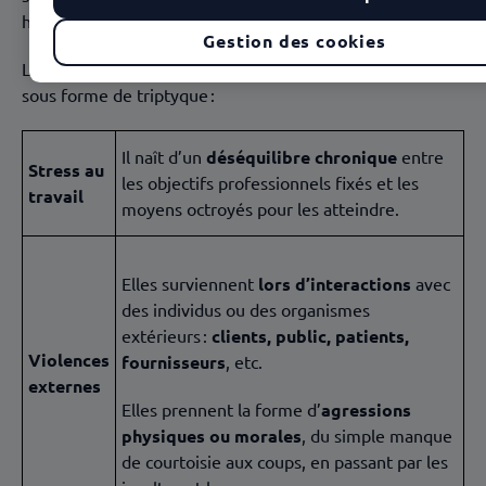
hiérarchique.
Gestion des cookies
Les risques psychosociaux sont bien souvent présentés
sous forme de triptyque :
Il naît d’un
déséquilibre chronique
entre
Stress au
les objectifs professionnels fixés et les
travail
moyens octroyés pour les atteindre.
Elles surviennent
lors d’interactions
avec
des individus ou des organismes
extérieurs :
clients, public, patients,
Violences
fournisseurs
, etc.
externes
Elles prennent la forme d’
agressions
physiques ou morales
, du simple manque
de courtoisie aux coups, en passant par les