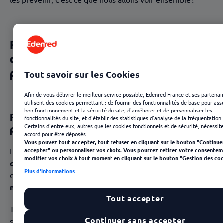
les prévenir, c’est ce que nous allons voir ensemble !
RPS au travail : définition et
conséquences des risques
psychosociaux
Tout savoir sur les Cookies
Afin de vous délivrer le meilleur service possible, Edenred France et ses partenai
utilisent des cookies permettant : de fournir des fonctionnalités de base pour ass
bon fonctionnement et la sécurité du site, d'améliorer et de personnaliser les
Risques psychosociaux (RPS) : de quoi
fonctionnalités du site, et d'établir des statistiques d'analyse de la fréquentation 
parle-t-on ?
Certains d'entre eux, autres que les cookies fonctionnels et de sécurité, nécessit
accord pour être déposés.
Vous pouvez tout accepter, tout refuser en cliquant sur le bouton "Continue
Les risques psychosociaux regroupent les
accepter" ou personnaliser vos choix. Vous pourrez retirer votre consentem
modifier vos choix à tout moment en cliquant sur le bouton "Gestion des coo
comportements et les facteurs sociaux
susceptibles
Plus d'informations
d’avoir un
impact négatif sur l’équilibre et la santé
mentale et physique des salariés
.
Tout accepter
Tous égaux devant le fléau ! Les RPS n’épargnent aucun
Continuer sans accepter
secteur d’activité, aucun métier et aucune position