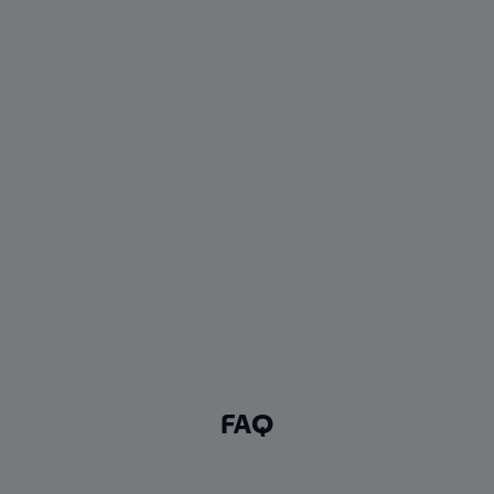
Ressources Humaines
17/07/2026
Onboarding : le guide complet pour réussir
l'intégration de vos nouveaux salariés
En savoir plus
FAQ