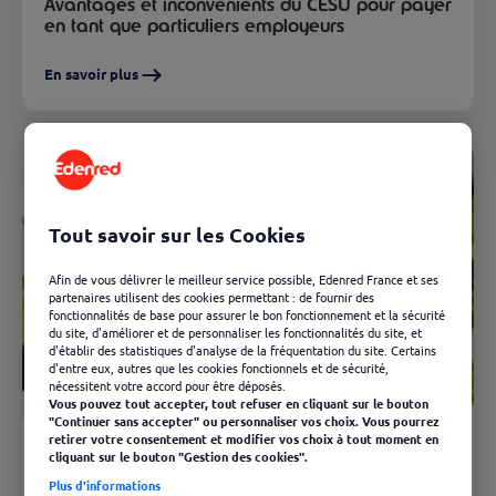
Avantages et inconvénients du CESU pour payer
en tant que particuliers employeurs
En savoir plus
Tout savoir sur les Cookies
Afin de vous délivrer le meilleur service possible, Edenred France et ses
partenaires utilisent des cookies permettant : de fournir des
fonctionnalités de base pour assurer le bon fonctionnement et la sécurité
du site, d'améliorer et de personnaliser les fonctionnalités du site, et
d'établir des statistiques d'analyse de la fréquentation du site. Certains
d'entre eux, autres que les cookies fonctionnels et de sécurité,
nécessitent votre accord pour être déposés.
Ticket CESU
Vous pouvez tout accepter, tout refuser en cliquant sur le bouton
"Continuer sans accepter" ou personnaliser vos choix. Vous pourrez
22/03/2024
retirer votre consentement et modifier vos choix à tout moment en
cliquant sur le bouton "Gestion des cookies".
Utilisez vos chèques CESU pour le jardinage :
Plus d'informations