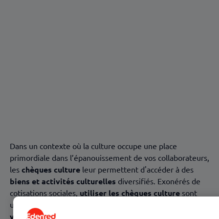
Sommaire
Qu'est-ce que le chèque culture ?
À qui s'adressent les chèques culture ?
❓ Comment utiliser les chèques culture ? 👇
Avantages des chèques cadeaux culturels pour
l'entreprise
Dernières précisions
Dans un contexte où la
culture occupe une place
primordiale dans l’épanouissement de vos collaborateurs,
les
chèques culture
leur permettent d'accéder à des
biens et activités culturelles
diversifiés. Exonérés de
cotisations sociales,
utiliser les chèques culture
sont
une belle valeur ajoutée pour
améliorer
la
qualité de
vie au travail
de vos collaborateurs. 👇