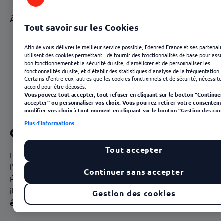
À découvrir dans cet article :
Tout savoir sur les Cookies
Qu'est-ce que le chèque culture ?
Afin de vous délivrer le meilleur service possible, Edenred France et ses partenai
À qui s'adressent-ils ?
utilisent des cookies permettant : de fournir des fonctionnalités de base pour ass
bon fonctionnement et la sécurité du site, d'améliorer et de personnaliser les
Comment les utiliser ?
fonctionnalités du site, et d'établir des statistiques d'analyse de la fréquentation 
Où les utiliser ?
Certains d'entre eux, autres que les cookies fonctionnels et de sécurité, nécessit
accord pour être déposés.
Avantages des chèques culture pour l'entreprise
Vous pouvez tout accepter, tout refuser en cliquant sur le bouton "Continue
accepter" ou personnaliser vos choix. Vous pourrez retirer votre consentem
modifier vos choix à tout moment en cliquant sur le bouton "Gestion des coo
Plus d'informations
Qu'est-ce que le chèque culture ?
Tout accepter
Le
chèque culture
est un
avantage
distribué à
l'ensemble des
collaborateurs
par le Comité Social et
Continuer sans accepter
Économique de l'entreprise (le
CSE
) ou par l'
employeur
,
il permet de donner des avantages pour l'achat d'un
Gestion des cookies
événement culturel
: