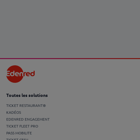
12/06/2026
Indemnité de repas, panier ou titre-
restaurant : comment choisir le bon dispositif
?
En savoir plus
Toutes les solutions
TICKET RESTAURANT®
KADÉOS
EDENRED ENGAGEMENT
TICKET FLEET PRO
PASS MOBILITE
TICKET CESU