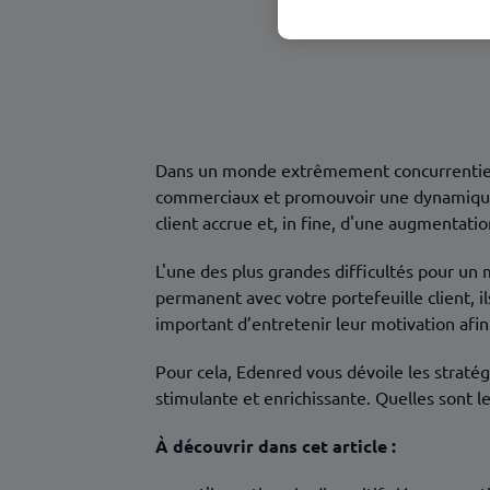
Quelles sont les récompenses pour mo
🎁Les cartes cadeaux, la récompense 
Dans un monde extrêmement concurrentiel, l
commerciaux et promouvoir une dynamique 
client accrue et, in fine, d'une augmentation
L'une des plus grandes difficultés pour un
permanent avec votre portefeuille client, il
important d’entretenir leur motivation afin 
Pour cela, Edenred vous dévoile les stratég
stimulante et enrichissante. Quelles sont 
À
découvrir dans cet article :