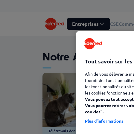
Entreprises
CSE
Comme
Notre Actualité Té
Tout savoir sur les
Afin de vous délivrer le m
fournir des fonctionnalité
les fonctionnalités du site
les cookies fonctionnels e
Vous pouvez tout accepte
Vous pourrez retirer vot
cookies".
Plus d'informations
Télétravail Edenred