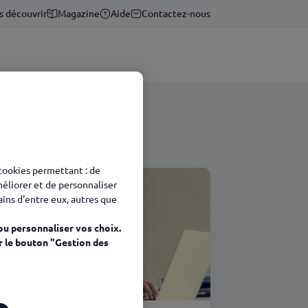
s découvrir
Magazine
Aide
Contactez-nous
 cookies permettant : de
méliorer et de personnaliser
tains d'entre eux, autres que
ou personnaliser vos choix.
r le bouton "Gestion des
élétravail Edenred