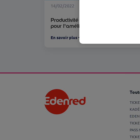
14/02/2022
Productivité en télétravail : 7 conseils
pour l'améliorer
En savoir plus
Toute
TICK
KADÉ
EDEN
TICKE
PASS 
TICKE