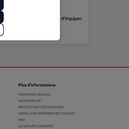
04/02/2022
L’entreprise est-elle obligée d’équiper
son salarié en télétravail ?
n savoir plus
Plus d’informations
MENTIONS LÉGALES
ACCESSIBILITÉ
PROTECTION DES DONNÉES
GÉREZ VOS PRÉFÉRENCES COOKIES
FAQ
LE GROUPE EDENRED