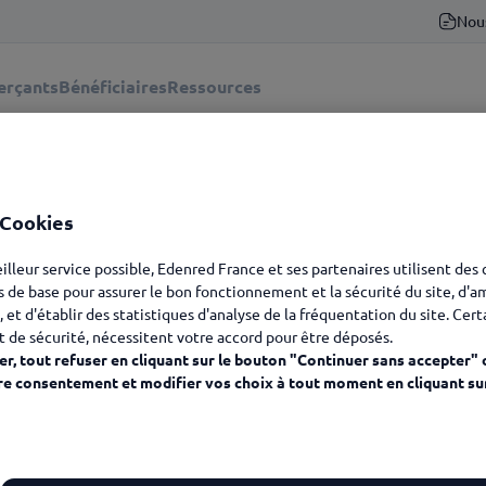
Nou
rçants
Bénéficiaires
Ressources
létravail Edenred
 Cookies
eilleur service possible, Edenred France et ses partenaires utilisent des
s de base pour assurer le bon fonctionnement et la sécurité du site, d'a
, et d'établir des statistiques d'analyse de la fréquentation du site. Cer
t de sécurité, nécessitent votre accord pour être déposés.
r, tout refuser en cliquant sur le bouton "Continuer sans accepter" 
re consentement et modifier vos choix à tout moment en cliquant su
Télétravail Edenred
T