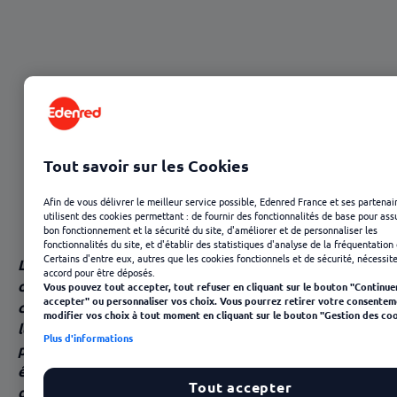
Sommaire
Le budget, une préoccupation clé pour les Fêtes de
fin d’année des salariés
Un coup de pouce pour les besoins du quotidien
Tout savoir sur les Cookies
comme pour les achats plaisir
Afin de vous délivrer le meilleur service possible, Edenred France et ses partenai
utilisent des cookies permettant : de fournir des fonctionnalités de base pour ass
Donner du sens en accompagnant ses équipes vers
bon fonctionnement et la sécurité du site, d'améliorer et de personnaliser les
fonctionnalités du site, et d'établir des statistiques d'analyse de la fréquentation 
une consommation plus responsable
Certains d'entre eux, autres que les cookies fonctionnels et de sécurité, nécessit
La carte cadeau est une bonne manière de montrer
accord pour être déposés.
de la
reconnaissance
et de l’intérêt à ses
Vous pouvez tout accepter, tout refuser en cliquant sur le bouton "Continue
accepter" ou personnaliser vos choix. Vous pourrez retirer votre consentem
collaborateurs tout en leur permettant d’améliorer
modifier vos choix à tout moment en cliquant sur le bouton "Gestion des coo
leur pouvoir d’achat. Cadeau plus personnel qu’une
Plus d'informations
prime, la carte cadeau offre la liberté de pouvoir
être dépensée comme les salariés le souhaitent, pour
Tout accepter
des achats du quotidien ou des achats plaisir.