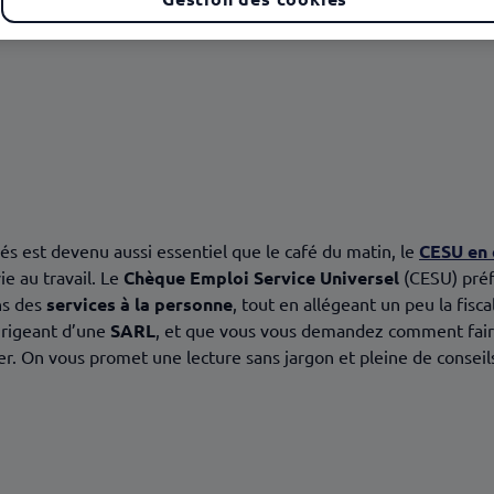
 le CESU en entreprise
ec le CESU préfinancé ?
s est devenu aussi essentiel que le café du matin, le
CESU en 
ie au travail. Le
Chèque Emploi Service Universel
(CESU) préf
ns des
services à la personne
, tout en allégeant un peu la fisca
irigeant d’une
SARL
, et que vous vous demandez comment faire 
der. On vous promet une lecture sans jargon et pleine de conseil