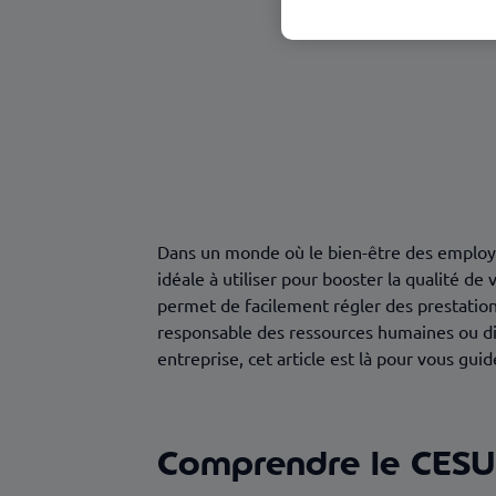
Les étapes clés pour mettre en place
Quelles prestations peut-on régler av
Réglementation et fiscalité du CESU
FAQ
Dans un monde où le bien-être des employé
idéale à utiliser pour booster la qualité de v
permet de facilement régler des prestatio
responsable des ressources humaines ou d
entreprise, cet article est là pour vous gui
Comprendre le CESU