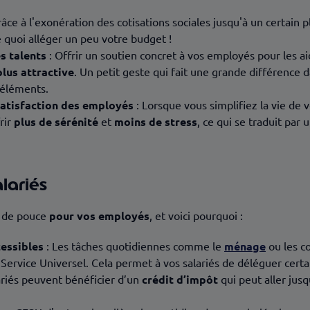
râce à l'exonération des cotisations sociales jusqu'à un certain 
e quoi alléger un peu votre budget !
es talents
: Offrir un soutien concret à vos employés pour les aid
plus attractive
. Un petit geste qui fait une grande différence d
 éléments.
satisfaction des employés
: Lorsque vous simplifiez la vie de vo
rir
plus de sérénité
et
moins de stress
, ce qui se traduit par 
alariés
p de pouce
pour vos employés
, et voici pourquoi :
cessibles
: Les tâches quotidiennes comme le
ménage
ou les c
ervice Universel. Cela permet à vos salariés de déléguer certai
ariés peuvent bénéficier d’un
crédit d’impôt
qui peut aller jusq