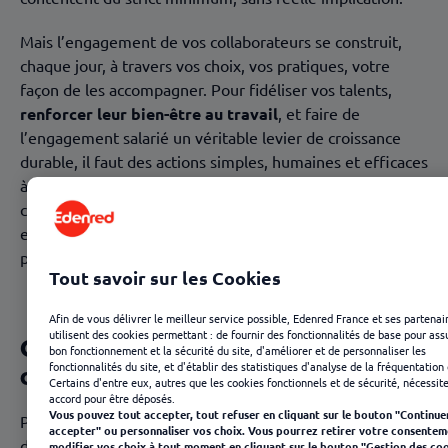
Mais l’engagement de vos collaborateurs se construit,
chaque jour, à travers vos choix, vos pratiques, votre
façon de les accompagner. Pour fidéliser vos talents,
renforcer leur bien-être au travail
, et faire de
l’engagement salarié un véritable levier de croissance
durable, il faut des actions simples, humaines et efficaces
à mettre en place dès maintenant. Alors comment faire
concrètement pour créer un environnement où chacun a
envie de donner le meilleur de lui-même ? Et surtout,
pourquoi est-ce si essentiel aujourd’hui ?
Tout savoir sur les Cookies
Afin de vous délivrer le meilleur service possible, Edenred France et ses partenai
utilisent des cookies permettant : de fournir des fonctionnalités de base pour ass
Comprendre l’engagement
bon fonctionnement et la sécurité du site, d'améliorer et de personnaliser les
collaborateur
fonctionnalités du site, et d'établir des statistiques d'analyse de la fréquentation 
Certains d'entre eux, autres que les cookies fonctionnels et de sécurité, nécessit
accord pour être déposés.
Vous pouvez tout accepter, tout refuser en cliquant sur le bouton "Continue
Pour renforcer l’
engagement collaborateur
, il faut
accepter" ou personnaliser vos choix. Vous pourrez retirer votre consentem
d’abord comprendre ce que c’est vraiment. Ce n’est pas
modifier vos choix à tout moment en cliquant sur le bouton "Gestion des coo