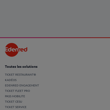
Onboarding : le guide complet pour réussir
l'intégration de vos nouveaux salariés
En savoir plus
Toutes les solutions
TICKET RESTAURANT®
KADÉOS
EDENRED ENGAGEMENT
TICKET FLEET PRO
PASS MOBILITE
TICKET CESU
TICKET SERVICE