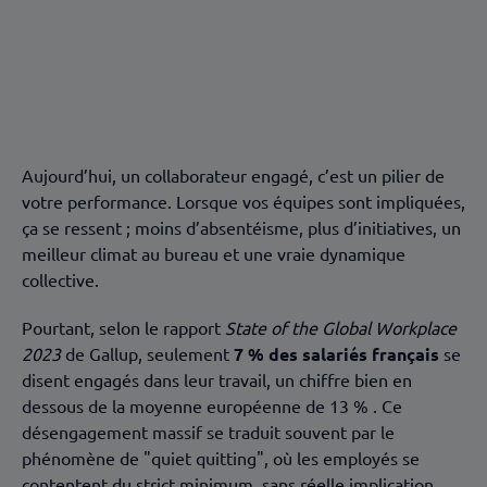
Comprendre l’engagement collaborateur
Les leviers d’engagement collaborateur à activer
Mesurer et piloter l’engagement collaborateur dans
le temps
Points à retenir
Aujourd’hui, un collaborateur engagé, c’est un pilier de
votre performance. Lorsque vos équipes sont impliquées,
ça se ressent ; moins d’absentéisme, plus d’initiatives, un
meilleur climat au bureau et une vraie dynamique
collective.
Pourtant, selon le rapport
State of the Global Workplace
2023
de Gallup, seulement
7 % des salariés français
se
disent engagés dans leur travail, un chiffre bien en
dessous de la moyenne européenne de 13 % . Ce
désengagement massif se traduit souvent par le
phénomène de "quiet quitting", où les employés se
contentent du strict minimum, sans réelle implication.